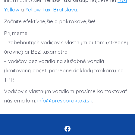
informácií o sieti
Yellow Taxi Group
nájdete na
Taxi
Yellow
a
Yellow Taxi Bratislava
.
Začnite efektívnejšie a pokrokovejšie!
Prijmeme:
– zabehnutých vodičov s vlastným autom (strednej
úrovne) aj BEZ taxametra
– vodičov bez vozidla na služobné vozidlá
(limitovaný počet, potrebné doklady taxikára) na
TPP.
Vodičov s vlastným vozidlom prosíme kontaktovať
nás emailom:
info@presporoktaxi.sk
.