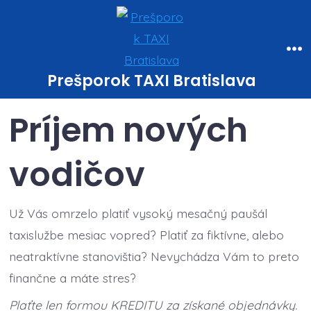
Prešporok TAXI Bratislava
Príjem nových
vodičov
Už Vás omrzelo platiť vysoký mesačný paušál
taxislužbe mesiac vopred? Platiť za fiktívne, alebo
neatraktívne stanovištia? Nevychádza Vám to preto
finančne a máte stres?
Plaťte len formou KREDITU za získané objednávky.